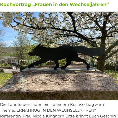
Kochvortrag „Frauen in den Wechseljahren“
Die Landfrauen laden ein zu einem Kochvortrag zum
Thema:„ERNÄHRUG IN DEN WECHSELJAHREN“
Referentin: Frau Nicola Kinghorn Bitte bringt Euch Geschirr